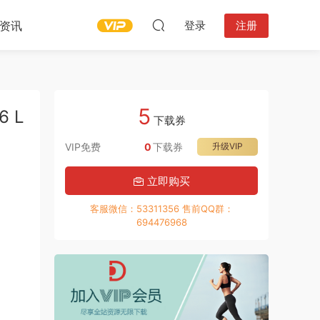
资讯
登录
注册
5
6 L
下载券
VIP免费
0
下载券
升级VIP
立即购买
客服微信：53311356 售前QQ群：
694476968