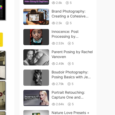
Beginners with GoFig
2.6k
5
Trainings
Brand Photography:
Creating a Cohesive
Look Across Platforms
2.5k
5
with Fynn Badgley
Innocence: Post
Processing by
Alessandro Bergamini
2.53k
5
Parent Posing by Rachel
Vanoven
2.49k
5
Boudoir Photography:
Posing Basics with Jen
Rozenbaum
2.79k
5
Portrait Retouching:
Capture One and
Photoshop with Quentin
2.64k
5
Decaillet
Nature Love Presets +