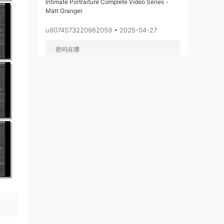
Intimate Portraiture Complete Video Series -
Matt Granger
u6074573220962059 • 2025-04-27
密码在哪
来源：
裸体人像人体艺术系列摄影视频教程-
Intimate Portraiture Complete Video Series -
Matt Granger
我姓姚，却爱你的心不动摇 • 2025-02-10
在哪
来源：
2017年拓者设计吧整体模型3DMAX模型
1800套官方原版免费下载
Just • 2025-01-31
支持微信支付吗
来源：
在摄影棚中模拟自然光拍摄裸体私房人像摄
影视频教程-Nude Shooting: Imitation of Natural