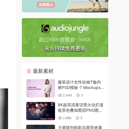
最新素材
服装设计女性短袖T恤内
裤PSD模板-7 Mockups
Woman T-Shirt Oversize
2.44k
5
8K超高清童话萤火虫烂漫
散景色叠加图层PNG图
片-8K Fairytale Fireflies
2.88k
5
Overlays
大师级别电影后期音效素