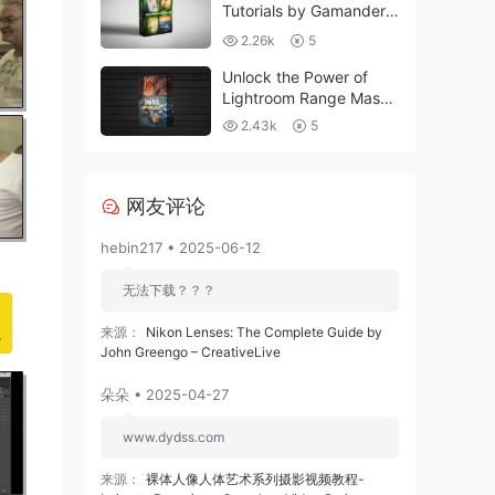
Tutorials by Gamander
López
2.26k
5
Unlock the Power of
Lightroom Range Masks
to Create Powerful
2.43k
5
Landscape Photos By
Mark Denney
网友评论
hebin217 • 2025-06-12
无法下载？？？
来源：
Nikon Lenses: The Complete Guide by
John Greengo – CreativeLive
朵朵 • 2025-04-27
www.dydss.com
来源：
裸体人像人体艺术系列摄影视频教程-