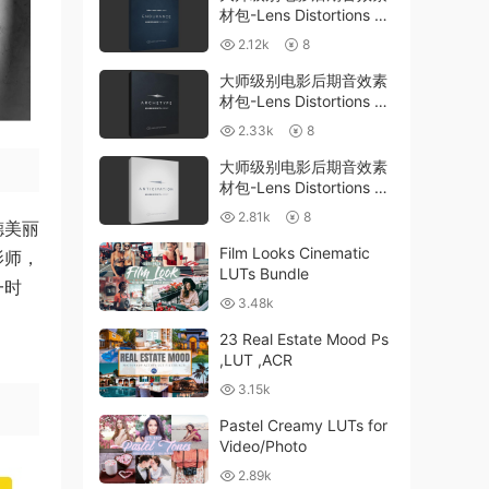
材包-Lens Distortions –
ENDURANCE SFX
2.12k
8
大师级别电影后期音效素
材包-Lens Distortions –
Archetype SFX
2.33k
8
大师级别电影后期音效素
材包-Lens Distortions –
ANTICIPATION SFX
2.81k
8
德美丽
Film Looks Cinematic
影师，
LUTs Bundle
一时
3.48k
23 Real Estate Mood Ps
,LUT ,ACR
3.15k
Pastel Creamy LUTs for
Video/Photo
2.89k