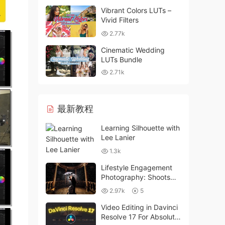
Vibrant Colors LUTs –
Vivid Filters
2.77k
Cinematic Wedding
LUTs Bundle
2.71k
最新教程
Learning Silhouette with
Lee Lanier
1.3k
Lifestyle Engagement
Photography: Shoots
that Work with Ryan
2.97k
5
Brenizer
Video Editing in Davinci
Resolve 17 For Absolute