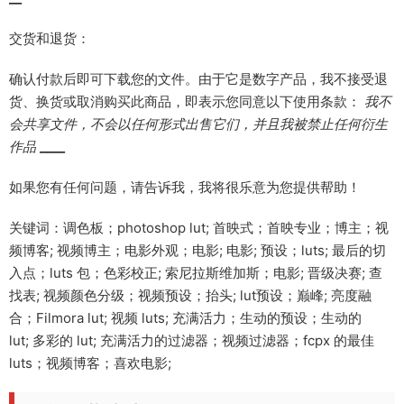
交货和退货：
确认付款后即可下载您的文件。由于它是数字产品，我不接受退
货、换货或取消购买此商品，即表示您同意以下使用条款：
我不
会共享文件，不会以任何形式出售它们，并且我被禁止任何衍生
作品
____
如果您有任何问题，请告诉我，我将很乐意为您提供帮助！
关键词：调色板；photoshop lut; 首映式；首映专业；博主；视
频博客; 视频博主；电影外观；电影; 电影; 预设；luts; 最后的切
入点；luts 包；色彩校正; 索尼拉斯维加斯；电影; 晋级决赛; 查
找表; 视频颜色分级；视频预设；抬头; lut预设；巅峰; 亮度融
合；Filmora lut; 视频 luts; 充满活力；生动的预设；生动的
lut; 多彩的 lut; 充满活力的过滤器；视频过滤器；fcpx 的最佳
luts；视频博客；喜欢电影;