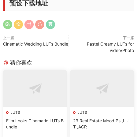
预设下载地址
上一篇
下一篇
Cinematic Wedding LUTs Bundle
Pastel Creamy LUTs for
Video/Photo
猜你喜欢
LUTS
LUTS
Film Looks Cinematic LUTs B
23 Real Estate Mood Ps ,LU
undle
T ,ACR