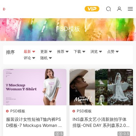
PSD模板
最新
更新
推荐
下载
浏览
点赞
排序
评论
随机
PSD模板
PSD模板
服装设计女性短袖T恤内裤PS
INS森系文艺小清新旅拍字体
D模板-7 Mockups Woman T-
排版-ONE DAY 系列森系2.0
Shirt Oversize
薇拉摄影-PSD模板素材
5
0.5