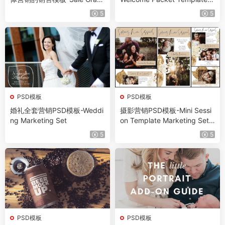
hics for Photographers for E
{2nd Edition}
5
5
mail and Facebook Marketin
g
PSD模板
PSD模板
婚礼全套营销PSD模板-Weddi
摄影营销PSD模板-Mini Sessi
ng Marketing Set
on Template Marketing Set |
Boho Rattan
5
5
PSD模板
PSD模板