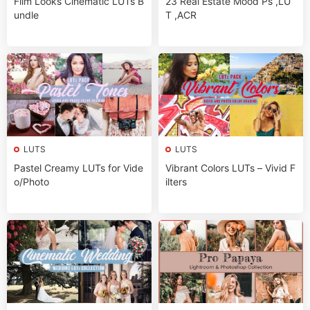
Film Looks Cinematic LUTs B
23 Real Estate Mood Ps ,LU
undle
T ,ACR
LUTS
LUTS
Pastel Creamy LUTs for Vide
Vibrant Colors LUTs – Vivid F
o/Photo
ilters