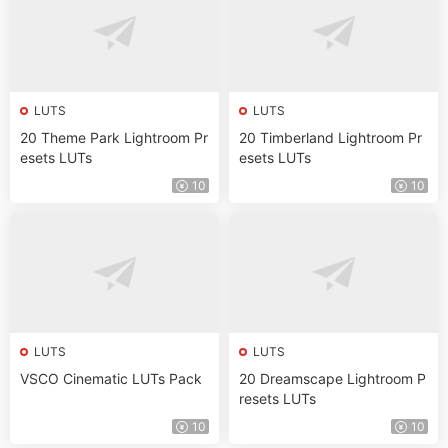
LUTS
LUTS
20 Theme Park Lightroom Pr
20 Timberland Lightroom Pr
esets LUTs
esets LUTs
10
10
LUTS
LUTS
VSCO Cinematic LUTs Pack
20 Dreamscape Lightroom P
resets LUTs
10
10