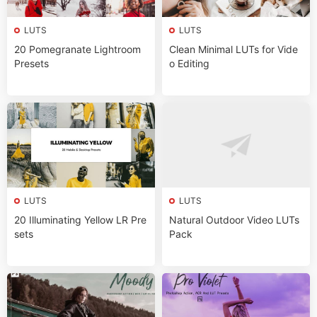
LUTS
LUTS
20 Pomegranate Lightroom
Clean Minimal LUTs for Vide
Presets
o Editing
LUTS
LUTS
20 Illuminating Yellow LR Pre
Natural Outdoor Video LUTs
sets
Pack