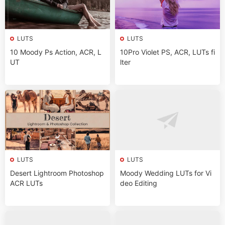
LUTS
LUTS
10 Moody Ps Action, ACR, L
10Pro Violet PS, ACR, LUTs fi
UT
lter
LUTS
LUTS
Desert Lightroom Photoshop
Moody Wedding LUTs for Vi
ACR LUTs
deo Editing