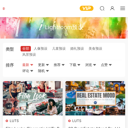
Lightroom预设
全部
人像预设
儿童预设
婚礼预设
美食预设
类型
风景预设
排序
最新
更新
推荐
下载
浏览
点赞
评论
随机
LUTS
LUTS