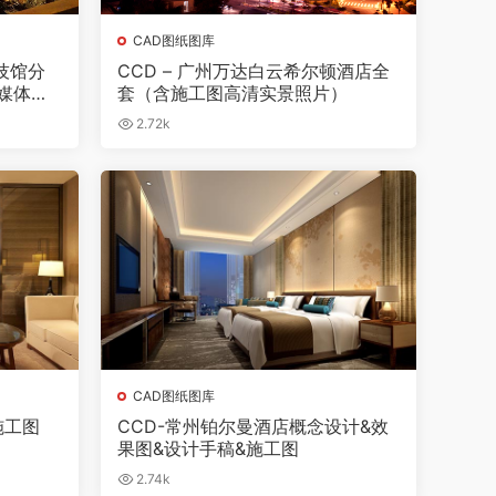
CAD图纸图库
技馆分
CCD – 广州万达白云希尔顿酒店全
媒体设
套（含施工图高清实景照片）
2.72k
CAD图纸图库
施工图
CCD-常州铂尔曼酒店概念设计&效
果图&设计手稿&施工图
2.74k