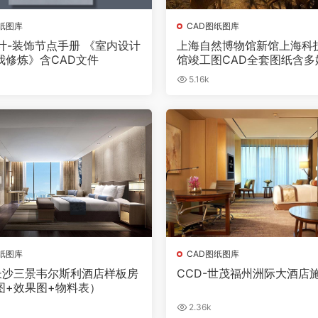
图纸图库
CAD图纸图库
设计-装饰节点手册 《室内设计
上海自然博物馆新馆上海科
我修炼》含CAD文件
馆竣工图CAD全套图纸含多
计图纸
5.16k
图纸图库
CAD图纸图库
-长沙三景韦尔斯利酒店样板房
CCD-世茂福州洲际大酒店
图+效果图+物料表）
2.36k