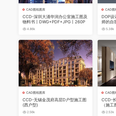
CAD图纸图库
CAD
CCD-深圳大涌华润办公室施工图及
DOP
物料书丨DWG+PDF+JPG丨260P
师的自
4.86k
5.38k
CAD图纸图库
CAD
CCD-无锡金茂府高层D户型施工图
CCD
(西户型)
（施工
2.56k
2.53k