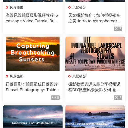
风景摄影
风景摄影
海景风景拍摄摄影视频教程-S
天文摄影简介：如何捕捉夜空
eascape Video Tutorial Bund
之美-Intro to Astrophotograp
le by Fabio Antenore
hy: How to Capture the Beau
5
ty of the Night Sky with Gar
y Cummins
风景摄影
风景摄影
日落摄影：拍摄最佳日落照片-
摄影教程资源技能分享视频课
Sunset Photography: Taking
程DIY微型风景摄影系列-创建
the Best Sunset Pictures wit
自己的山景-PhotographyTut
5
5
h Zarmina I
orial SourcesSkillShareVideo
Courses DIY Miniature Lands
cape Photography Series #1
– Create Your Own Mountain
Scene by Shannon Sadulsky