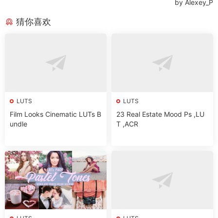
by Alexey_P
猜你喜欢
LUTS
LUTS
Film Looks Cinematic LUTs B
23 Real Estate Mood Ps ,LU
undle
T ,ACR