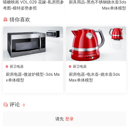
喵糖映画 VOL.029 花嫁-私房照参
厨具用品-黑色不锈钢烧水壶3ds
考图-模特姿势参照
Max单体模型
猜你喜欢
厨卫电器
厨卫电器
厨房电器-微波炉模型-3ds Ma
厨房电器-电水壶-烧水壶3ds
x单体模型
Max单体模型
评论
0
请先
登录